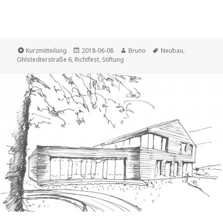
Format
Veröffentlicht
Autor
Schlagwörter
Kurzmitteilung
2018-06-08
Bruno
Neubau
,
am
Ohlstedterstraße 6
,
Richtfest
,
Stiftung